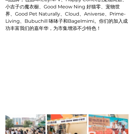
小吉子の魔衣橱、Good Meow Ning 好猫零、宠物世
界、Good Pet Naturally、Cloud、Aniverse、Prime-
Living、Bubuchill 呠呠子和Bagelmimi。你们的加入成
功丰富我们的嘉年华，为市集增添不少特色！