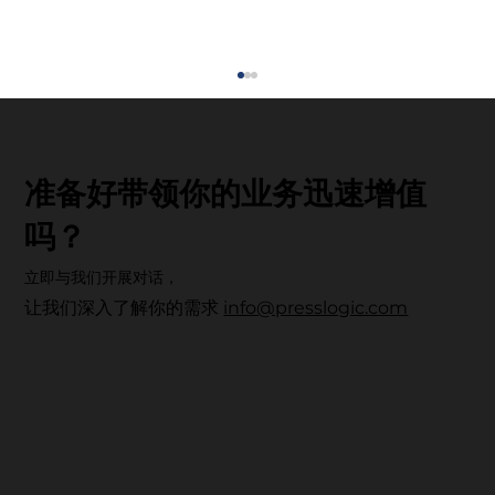
准备好带领你的业务迅速增值
吗？
立即与我们开展对话，
让我们深入了解你的需求
info@presslogic.com
科技赋能・重塑健康未来：UrbanLife
Health 健康新态度先锋大奖 2026 圆满落
幕