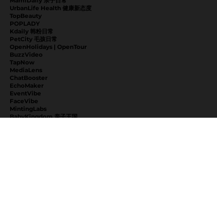
MamiDaily 亲子日常
UrbanLife Health 健康新态度
TopBeauty
POPLADY
Kdaily 韩粉日常
PetCity 毛孩日常
OpenHolidays | OpenTour
BuzzVideo
TapNow
MediaLens
ChatBooster
EchoMaker
EventVibe
FaceVibe
MintingLabs
BabyKingdom 亲子王国
EduKingdom 教育王国
NextVibe
KeeppLab