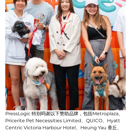
PressLogic 特别呜谢以下赞助品牌，包括Metroplaza、
Pricerite Pet Necessities Limited、QUICO、Hyatt 
Centric Victoria Harbour Hotel、Heung Yau 香丘、