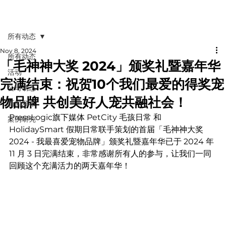
所有动态
Nov 8, 2024
所有动态
「毛神神大奖 2024」颁奖礼暨嘉年华
活动
完满结束：祝贺10个我们最爱的得奖宠
公司动态
物品牌 共创美好人宠共融社会！
新闻发布
PressLogic旗下媒体 PetCity 毛孩日常 和 
案例研究
HolidaySmart 假期日常联手策划的首届「毛神神大奖
2024 - 我最喜爱宠物品牌」颁奖礼暨嘉年华已于 2024 年 
11 月 3 日完满结束，非常感谢所有人的参与，让我们一同
回顾这个充满活力的两天嘉年华！