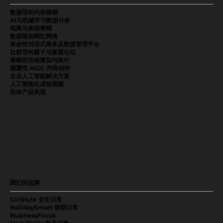
数据导向内容营销
AI与机械学习数据分析
电商与表现营销
数据驱动网红网络
革命性对话式商务及数据管理平台
社群导向親子与家庭论坛
策略性活动策划与执行
颠覆性 AIGC 内容创作
企业人工智能解决方案
人工智能生成短视频
实体产品实现
我们的品牌
GirlStyle 女生日常
HolidaySmart 假期日常
BusinessFocus