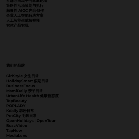
社群导向親子与家庭论坛
策略性活动策划与执行
颠覆性 AIGC 内容创作
企业人工智能解决方案
人工智能生成短视频
实体产品实现
我们的品牌
GirlStyle 女生日常
HolidaySmart 假期日常
BusinessFocus
MamiDaily 亲子日常
UrbanLife Health 健康新态度
TopBeauty
POPLADY
Kdaily 韩粉日常
PetCity 毛孩日常
OpenHolidays | OpenTour
BuzzVideo
TapNow
MediaLens