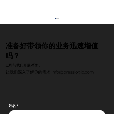
准备好带领你的业务迅速增值
吗？
立即与我们开展对话，
让我们深入了解你的需求
info@presslogic.com
【PressLogic 完成收购 OpenHolidays
及 OpenTour】以智能科技赋能真实体
验，开启香港人享乐决策新篇章
姓名
*