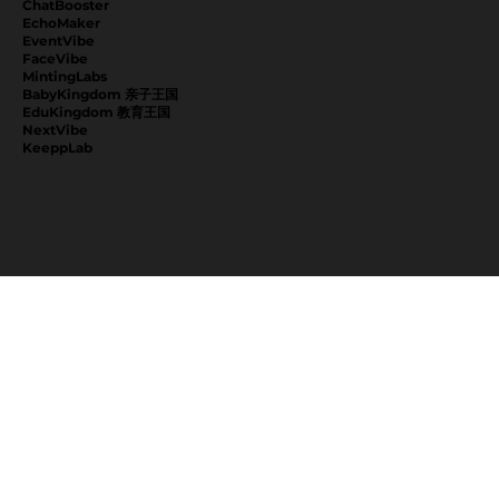
ChatBooster
EchoMaker
EventVibe
FaceVibe
MintingLabs
BabyKingdom 亲子王国
EduKingdom 教育王国
NextVibe
KeeppLab
探索
最新动态
关于我们