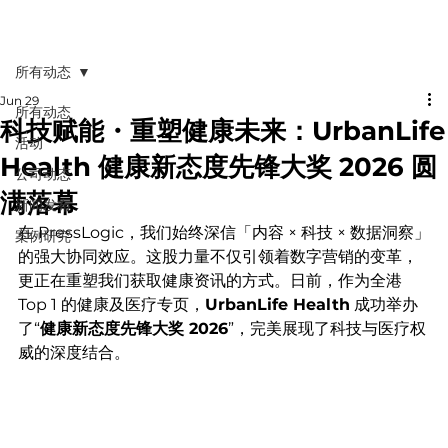
所有动态
Jun 29
所有动态
科技赋能・重塑健康未来：UrbanLife
活动
Health 健康新态度先锋大奖 2026 圆
公司动态
满落幕
新闻发布
在 PressLogic，我们始终深信「内容 × 科技 × 数据洞察」
案例研究
的强大协同效应。这股力量不仅引领着数字营销的变革，
更正在重塑我们获取健康资讯的方式。日前，作为全港 
Top 1 的健康及医疗专页，
UrbanLife Health
 成功举办
了“
健康新态度先锋大奖 2026
”，完美展现了科技与医疗权
威的深度结合。