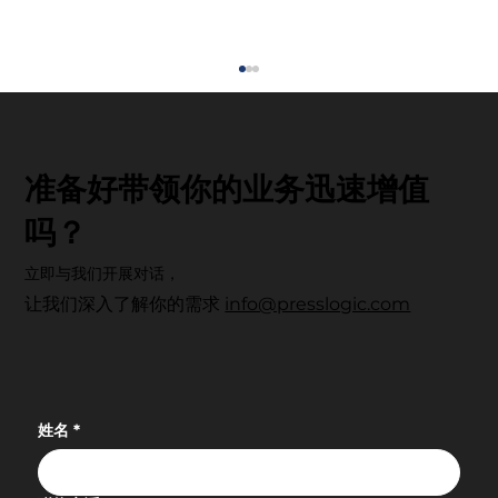
准备好带领你的业务迅速增值
吗？
立即与我们开展对话，
让我们深入了解你的需求
info@presslogic.com
科技赋能・重塑健康未来：UrbanLife
Health 健康新态度先锋大奖 2026 圆满落
幕
姓名
*