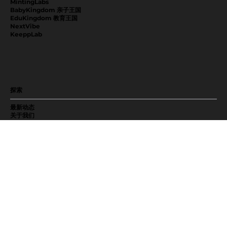
MintingLabs
BabyKingdom 亲子王国
EduKingdom 教育王国
NextVibe
KeeppLab
探索
最新动态
关于我们
加入我们