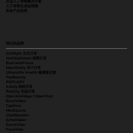
企业人工智能解决方案
人工智能生成短视频
实体产品实现
我们的品牌
GirlStyle 女生日常
HolidaySmart 假期日常
BusinessFocus
MamiDaily 亲子日常
UrbanLife Health 健康新态度
TopBeauty
POPLADY
Kdaily 韩粉日常
PetCity 毛孩日常
OpenHolidays | OpenTour
BuzzVideo
TapNow
MediaLens
ChatBooster
EchoMaker
EventVibe
FaceVibe