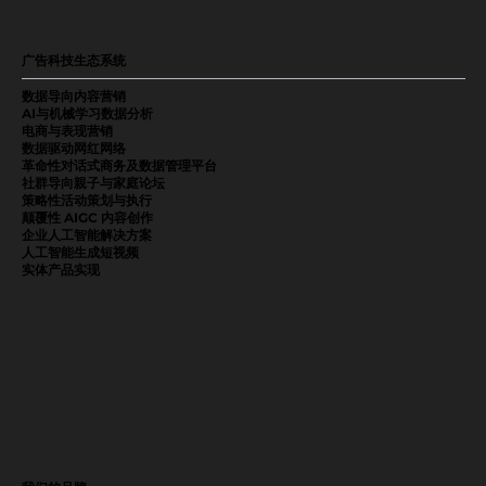
广告科技生态系统
数据导向内容营销
AI与机械学习数据分析
电商与表现营销
数据驱动网红网络
革命性对话式商务及数据管理平台
社群导向親子与家庭论坛
策略性活动策划与执行
颠覆性 AIGC 内容创作
企业人工智能解决方案
人工智能生成短视频
实体产品实现