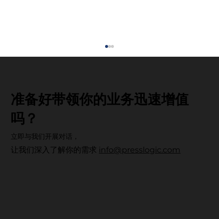
准备好带领你的业务迅速增值
吗？
立即与我们开展对话，
让我们深入了解你的需求
info@presslogic.com
科技赋能・重塑健康未来：UrbanLife
Health 健康新态度先锋大奖 2026 圆满落
幕