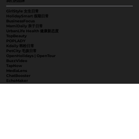
我们的品牌
GirlStyle 女生日常
HolidaySmart 假期日常
BusinessFocus
MamiDaily 亲子日常
UrbanLife Health 健康新态度
TopBeauty
POPLADY
Kdaily 韩粉日常
PetCity 毛孩日常
OpenHolidays | OpenTour
BuzzVideo
TapNow
MediaLens
ChatBooster
EchoMaker
EventVibe
FaceVibe
MintingLabs
BabyKingdom 亲子王国
EduKingdom 教育王国
NextVibe
KeeppLab