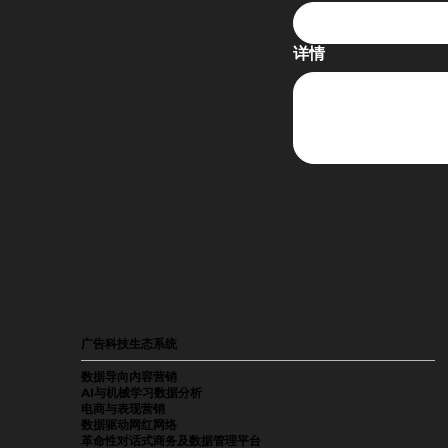
详情
广告科技生态系统
数据导向内容营销
AI与机械学习数据分析
电商与表现营销
数据驱动网红网络
革命性对话式商务及数据管理平台