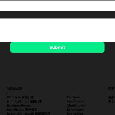
Submit
我们的品牌
探索
GirlStyle 女生日常
TapNow
最新
HolidaySmart 假期日常
MediaLens
关于
BusinessFocus
ChatBooster
MamiDaily 亲子日常
EchoMaker
UrbanLife Health 健康新态度
EventVibe