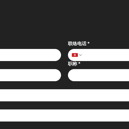
真
策
联络电话
*
职称
*