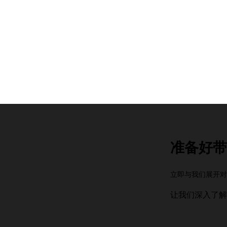
准备好带
立即与我们展开对
PressLogic 2026 Q3 To
让我们深入了
Hall 圆满落幕