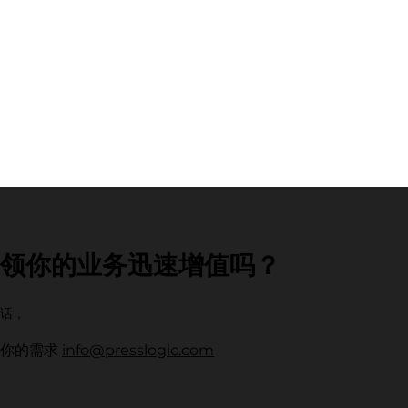
领你的业务迅速增值吗？
话，
wn
科技赋能・重塑健康未来：
【
解你的需求
info@presslogic.com
UrbanLife Health 健康新态
O
度先锋大奖 2026 圆满落幕
O