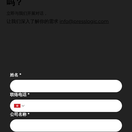
吗？
立即与我们开展对话，
让我们深入了解你的需求
info@presslogic.com
科技赋能・重塑健康未来：UrbanLife
Health 健康新态度先锋大奖 2026 圆满落
幕
姓名
*
联络电话
*
公司名称
*