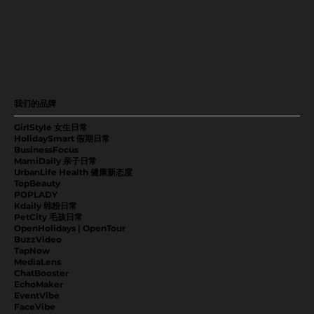
我们的品牌
GirlStyle 女生日常
HolidaySmart 假期日常
BusinessFocus
MamiDaily 亲子日常
UrbanLife Health 健康新态度
TopBeauty
POPLADY
Kdaily 韩粉日常
PetCity 毛孩日常
OpenHolidays | OpenTour
BuzzVideo
TapNow
MediaLens
ChatBooster
EchoMaker
EventVibe
FaceVibe