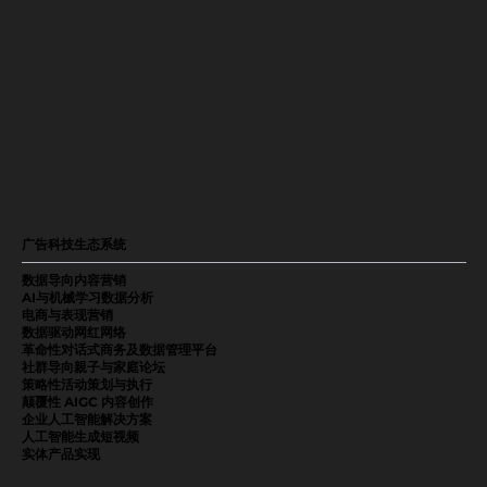
广告科技生态系统
数据导向内容营销
AI与机械学习数据分析
电商与表现营销
数据驱动网红网络
革命性对话式商务及数据管理平台
社群导向親子与家庭论坛
策略性活动策划与执行
颠覆性 AIGC 内容创作
企业人工智能解决方案
人工智能生成短视频
实体产品实现