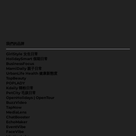
我們的品牌
GirlStyle 女生日常
HolidaySmart 假期日常
BusinessFocus
MamiDaily 親子日常
UrbanLife Health 健康新態度
TopBeauty
POPLADY
Kdaily 韓粉日常
PetCity 毛孩日常
OpenHolidays | OpenTour
BuzzVideo
TapNow
MediaLens
ChatBooster
EchoMaker
EventVibe
FaceVibe