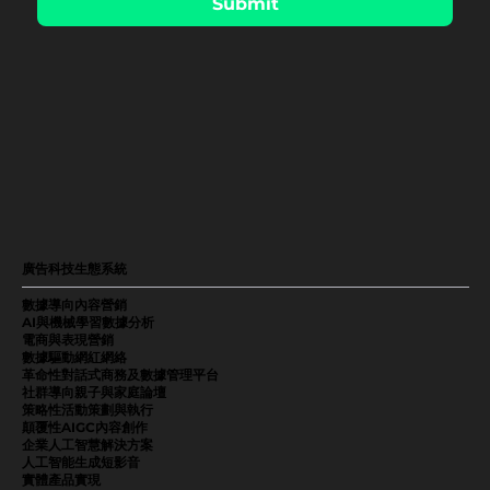
Submit
廣告科技生態系統
數據導向內容營銷
AI與機械學習數據分析
電商與表現營銷
數據驅動網紅網絡
革命性對話式商務及數據管理平台
社群導向親子與家庭論壇
策略性活動策劃與執行
顛覆性AIGC內容創作
企業人工智慧解決方案
人工智能生成短影音
實體產品實現