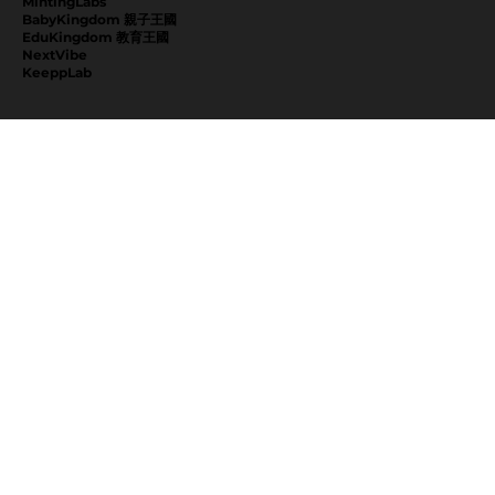
MintingLabs
BabyKingdom 親子王國
EduKingdom 教育王國
NextVibe
KeeppLab
探索
最新動態
關於我們