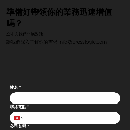
準備好帶領你的業務迅速增值
嗎？
立即與我們開展對話，
讓我們深入了解你的需求
info@presslogic.com
科技賦能・重塑健康未來：UrbanLife
Health 健康新態度先鋒大獎 2026 圓滿落
幕
姓名
*
聯絡電話
*
公司名稱
*