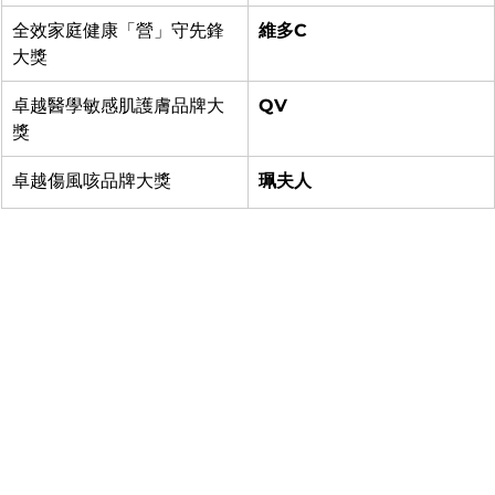
全效家庭健康「營」守先鋒
維多C
大獎
卓越醫學敏感肌護膚品牌大
QV
獎
卓越傷風咳品牌大獎
珮夫人