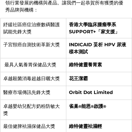
領行業發展的機構與產品。讓我們一起恭賀所有獲獎的優
秀品牌與機構：
紓緩社區癌症治療數碼醫護
香港大學臨床腫瘤學系 
賦能先鋒大獎
SUPPORT+「家支援」
子宮頸癌自測技術革新大獎
INDICAID 妥析 HPV 尿液
樣本測試
 最具人氣養胃保健品大獎
維特健靈養胃素
卓越殺菌消毒超越日曬大獎
花王潔霸
醫療市場傳訊先鋒大獎
Orbit Dot Limited
卓越嬰幼兒配方奶粉防敏大
雀巢
能恩
啟護
®
®
®
獎
最佳健脾袪濕保健品大獎
維特健靈袪濕輕