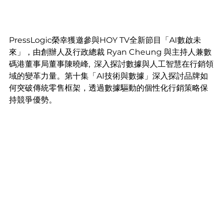
PressLogic榮幸獲邀參與HOY TV全新節目「AI數啟未
來」，由創辦人及行政總裁 Ryan Cheung 與主持人兼
數
碼港董事局董事
陳曉峰,  深入探討數據與人工智慧在行銷領
域的變革力量。第十集「AI技術與數據」深入探討品牌如
何突破傳統零售框架，透過數據驅動的個性化行銷策略保
持競爭優勢。