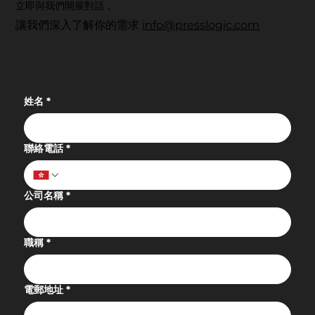
立即與我們開展對話，
讓我們深入了解你的需求
info@presslogic.com
科技賦能・重塑健康未來：UrbanLife
Health 健康新態度先鋒大獎 2026 圓滿落
幕
姓名
*
聯絡電話
*
公司名稱
*
職稱
*
電郵地址
*