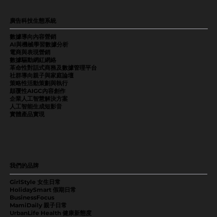
廣告科技生態系統
數據導向內容營銷
AI與機械學習數據分析
電商與表現營銷
數據驅動網紅網絡
革命性對話式商務及數據管理平台
社群導向親子與家庭論壇
策略性活動策劃與執行
顛覆性AIGC內容創作
企業人工智慧解決方案
人工智能生成短影音
實體產品實現
我們的品牌
GirlStyle 女生日常
HolidaySmart 假期日常
BusinessFocus
MamiDaily 親子日常
UrbanLife Health 健康新態度